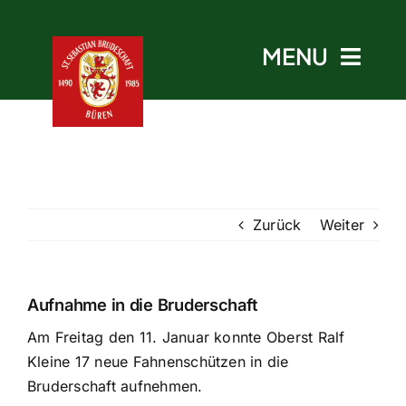
Skip
to
MENU
content
Start
Zurück
Weiter
Aktuelles
Termine
Aufnahme in die Bruderschaft
Am Freitag den 11. Januar konnte Oberst Ralf
Bruderschaft
Kleine 17 neue Fahnenschützen in die
Bruderschaft aufnehmen.