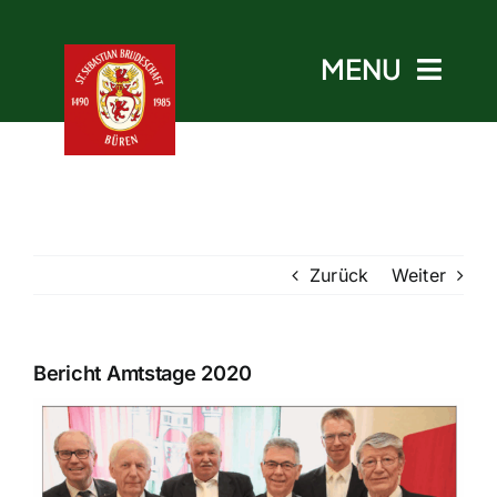
Skip
to
MENU
content
Start
Zurück
Weiter
Aktuelles
Termine
Bericht Amtstage 2020
Bruderschaft