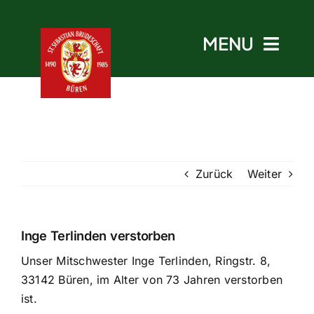
Skip
to
MENU
content
Start
Zurück
Weiter
Aktuelles
Termine
Inge Terlinden verstorben
Unser Mitschwester Inge Terlinden, Ringstr. 8,
Bruderschaft
33142 Büren, im Alter von 73 Jahren verstorben
ist.