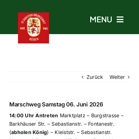
Skip
to
MENU
content
Start
Zurück
Weiter
Aktuelles
Termine
Marschweg Samstag 06. Juni 2026
14:00 Uhr Antreten
Marktplatz – Burgstrasse –
Bruderschaft
Barkhäuser Str. – Sebastianstr. – Fontanestr.
(
abholen König
) – Kleiststr. – Sebastianstr.