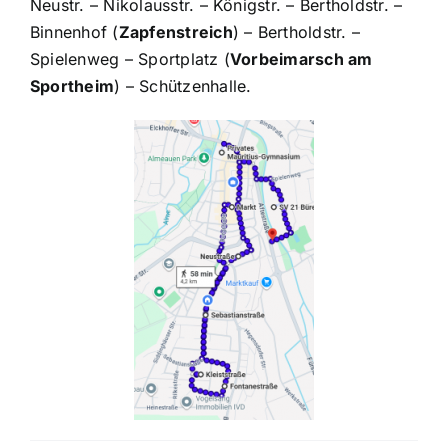
Historisches
Neustr. – Nikolausstr. – Königstr. – Bertholdstr. –
Binnenhof (
Zapfenstreich
) – Bertholdstr. –
Spielenweg – Sportplatz (
Vorbeimarsch am
Galerie
Sportheim
) – Schützenhalle.
Kontakt