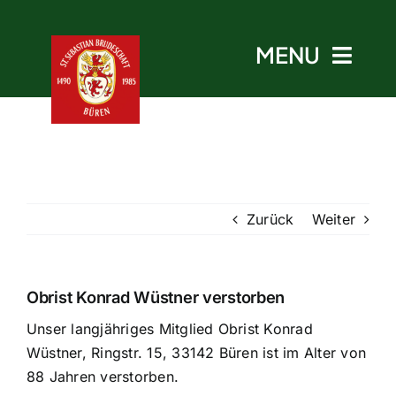
Skip
to
MENU
content
Start
Zurück
Weiter
Aktuelles
Termine
Obrist Konrad Wüstner verstorben
Unser langjähriges Mitglied Obrist Konrad
Bruderschaft
Wüstner, Ringstr. 15, 33142 Büren ist im Alter von
88 Jahren verstorben.