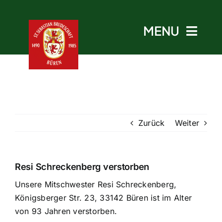
Skip
to
MENU
content
Start
Zurück
Weiter
Aktuelles
Termine
Resi Schreckenberg verstorben
Unsere Mitschwester Resi Schreckenberg,
Bruderschaft
Königsberger Str. 23, 33142 Büren ist im Alter
von 93 Jahren verstorben.