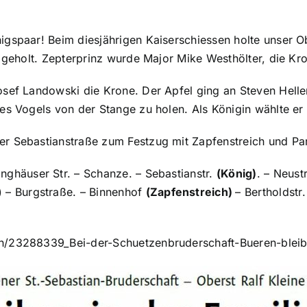
igspaar! Beim diesjährigen Kaiserschiessen holte unser O
l geholt. Zepterprinz wurde Major Mike Westhölter, die Kr
sef Landowski die Krone. Der Apfel ging an Steven Heller
es Vogels von der Stange zu holen. Als Königin wählte er 
er Sebastianstraße zum Festzug mit Zapfenstreich und Pa
inghäuser Str. – Schanze. – Sebastianstr.
(König)
. – Neustr
) – Burgstraße. – Binnenhof
(Zapfenstreich)
– Bertholdstr.
n/23288339_Bei-der-Schuetzenbruderschaft-Bueren-bleibt