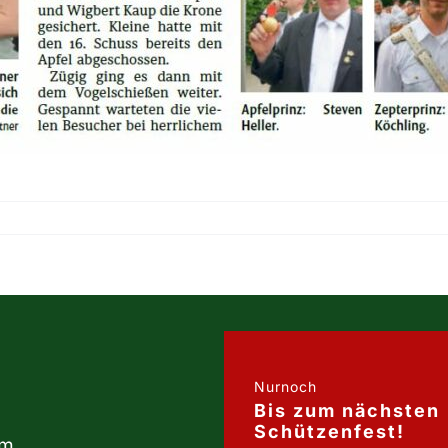
Nurnoch
Bis zum nächsten
Schützenfest!
um