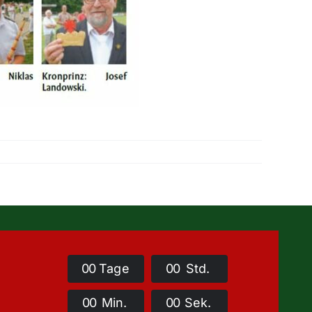
0
0
Tage
0
0
Std.
0
0
Min.
0
0
Sek.