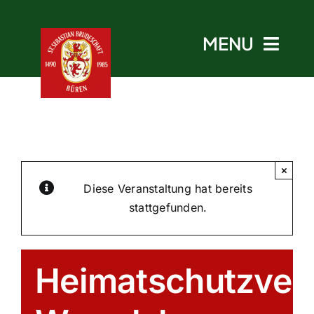
Skip
to
MENU
content
Start
×
Aktuelles
Diese Veranstaltung hat bereits
stattgefunden.
Termine
Heimatschutzver
Bruderschaft