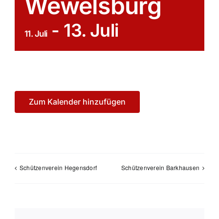
Wewelsburg
Historisches
-
13. Juli
Galerie
11. Juli
Kontakt
Zum Kalender hinzufügen
Schützenverein Hegensdorf
Schützenverein Barkhausen