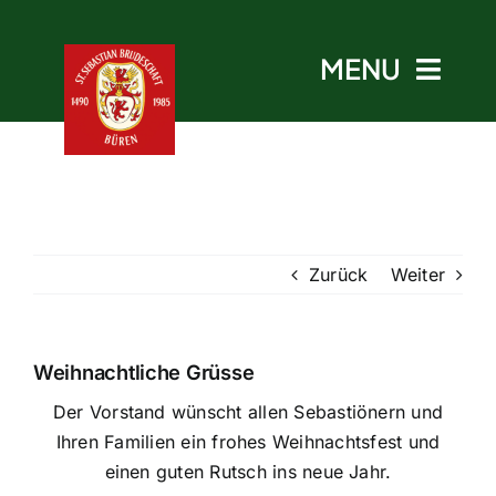
Skip
to
MENU
content
Start
Zurück
Weiter
Aktuelles
Termine
Weihnachtliche Grüsse
Der Vorstand wünscht allen Sebastiönern und
Bruderschaft
Ihren Familien ein frohes Weihnachtsfest und
einen guten Rutsch ins neue Jahr.